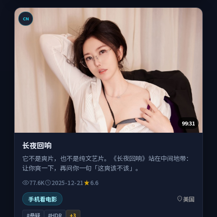
CN
99:31
长夜回响
它不是爽片，也不是纯文艺片。《长夜回响》站在中间地带：
让你爽一下，再问你一句「这爽该不该」。
77.6K
2025-12-21
6.6
手机看电影
美国
#悬疑
#HDR
+
3