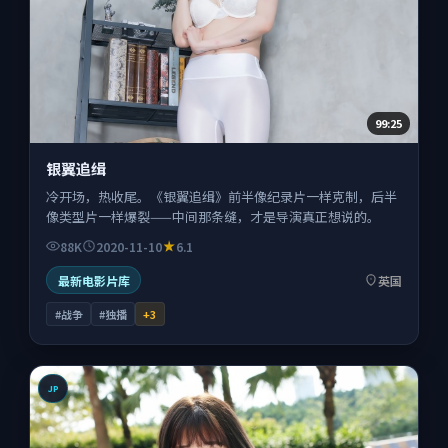
99:25
银翼追缉
冷开场，热收尾。《银翼追缉》前半像纪录片一样克制，后半
像类型片一样爆裂——中间那条缝，才是导演真正想说的。
88K
2020-11-10
6.1
最新电影片库
英国
#战争
#独播
+
3
JP