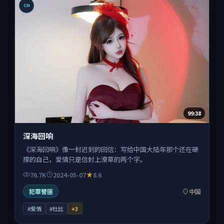
CN
99:38
深海回响
《深海回响》像一封迟到的回信：写给中国大陆年那个还在硬
撑的自己，爱情只是信封上潦草的两个字。
76.7K
2024-05-07
8.6
犯罪警匪
中国
#爱情
#杜比
+
3