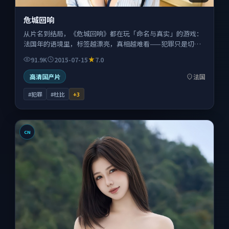
危城回响
从片名到结局，《危城回响》都在玩「命名与真实」的游戏：
法国年的语境里，标签越漂亮，真相越难看——犯罪只是切
口。
91.9K
2015-07-15
7.0
高清国产片
法国
#犯罪
#杜比
+
3
CN