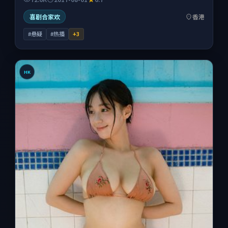
喜剧合家欢
香港
#悬疑
#热播
+
3
HK