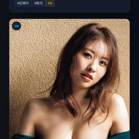
#纪录片
#高分
+
3
CN