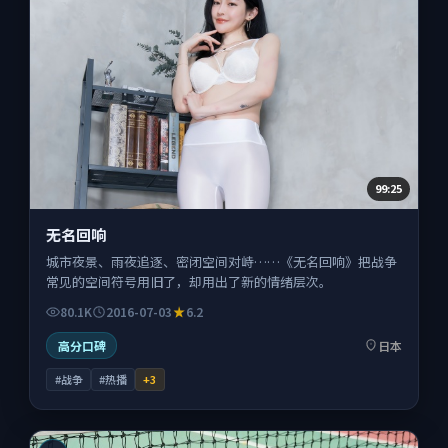
99:25
无名回响
城市夜景、雨夜追逐、密闭空间对峙……《无名回响》把战争
常见的空间符号用旧了，却用出了新的情绪层次。
80.1K
2016-07-03
6.2
高分口碑
日本
#战争
#热播
+
3