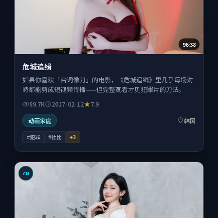
96:38
危城追缉
如果你喜欢「台词像刀」的电影，《危城追缉》里几乎每场对
峙都能剪成短视频传播——但完整观看才见犯罪片的刀法。
89.7K
2017-02-12
7.9
动画家庭
韩国
#犯罪
#杜比
+
3
CN