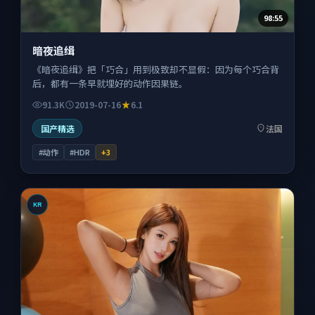
98:55
暗夜追缉
《暗夜追缉》把「巧合」用到极致却不显假：因为每个巧合背
后，都有一条早就埋好的动作因果链。
91.3K
2019-07-16
6.1
国产精选
法国
#动作
#HDR
+
3
KR