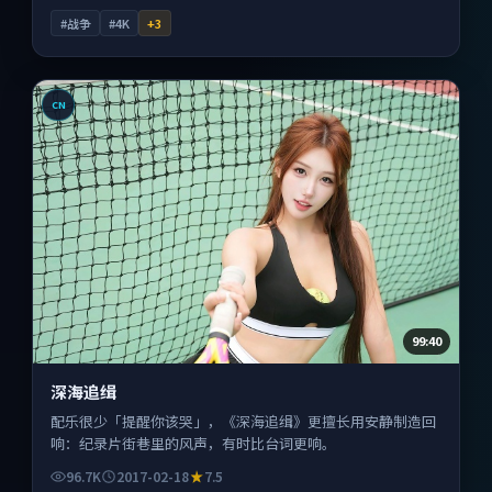
#战争
#4K
+
3
CN
99:40
深海追缉
配乐很少「提醒你该哭」，《深海追缉》更擅长用安静制造回
响：纪录片街巷里的风声，有时比台词更响。
96.7K
2017-02-18
7.5