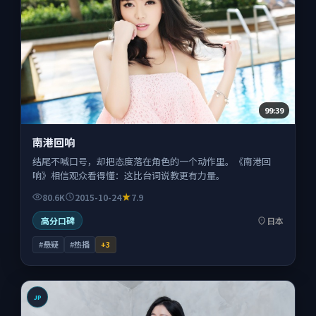
99:39
南港回响
结尾不喊口号，却把态度落在角色的一个动作里。《南港回
响》相信观众看得懂：这比台词说教更有力量。
80.6K
2015-10-24
7.9
高分口碑
日本
#悬疑
#热播
+
3
JP