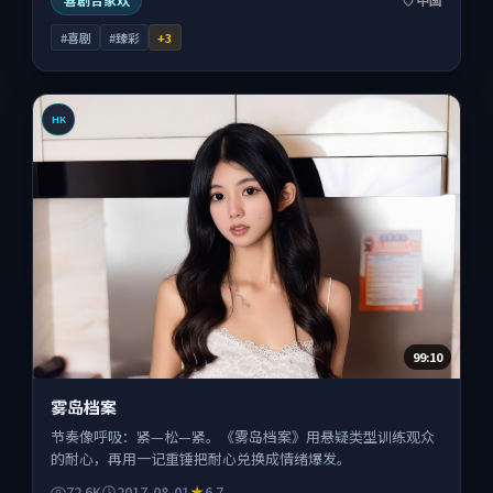
#喜剧
#臻彩
+
3
HK
99:10
雾岛档案
节奏像呼吸：紧—松—紧。《雾岛档案》用悬疑类型训练观众
的耐心，再用一记重锤把耐心兑换成情绪爆发。
72.6K
2017-08-01
6.7