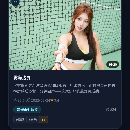
HK
99:20
雾岛边界
《雾岛边界》适合深夜独自观看：中国香港年的故事会在你关
掉屏幕后多留十分钟回声——这就是好的悬疑片后劲。
79.6K
2022-09-24
9.4
最新电影片库
香港
#悬疑
#完结
+
3