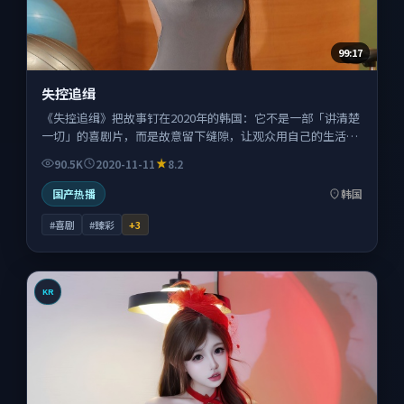
99:17
失控追缉
《失控追缉》把故事钉在2020年的韩国：它不是一部「讲清楚
一切」的喜剧片，而是故意留下缝隙，让观众用自己的生活经
验去填。
90.5K
2020-11-11
8.2
国产热播
韩国
#喜剧
#臻彩
+
3
KR