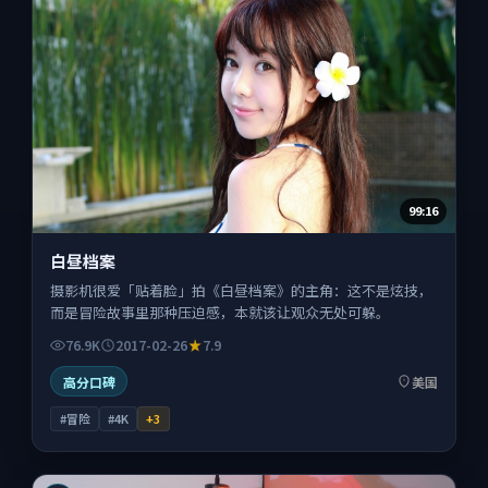
99:16
白昼档案
摄影机很爱「贴着脸」拍《白昼档案》的主角：这不是炫技，
而是冒险故事里那种压迫感，本就该让观众无处可躲。
76.9K
2017-02-26
7.9
高分口碑
美国
#冒险
#4K
+
3