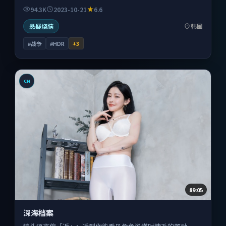
94.3K
2023-10-21
6.6
悬疑烧脑
韩国
#战争
#HDR
+
3
CN
89:05
深海档案