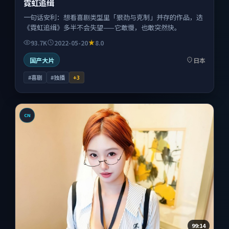
霓虹追缉
一句话安利：想看喜剧类型里「狠劲与克制」并存的作品，选
《霓虹追缉》多半不会失望——它敢慢，也敢突然快。
93.7K
2022-05-20
8.0
国产大片
日本
#喜剧
#独播
+
3
CN
99:14