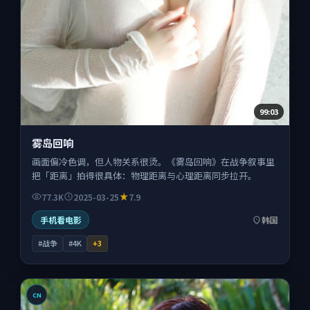
99:03
雾岛回响
画面偏冷色调，但人物关系很烫。《雾岛回响》在战争叙事里
把「距离」拍得很具体：物理距离与心理距离同步拉开。
77.3K
2025-03-25
7.9
手机看电影
韩国
#战争
#4K
+
3
CN