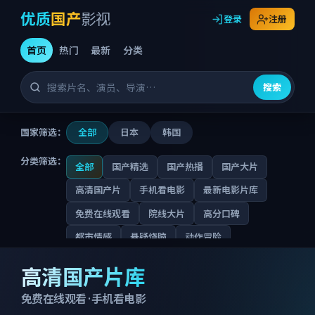
优质
国产
影视
登录
注册
首页
热门
最新
分类
搜索
国家筛选：
全部
日本
韩国
分类筛选：
全部
国产精选
国产热播
国产大片
高清国产片
手机看电影
最新电影片库
免费在线观看
院线大片
高分口碑
都市情感
悬疑烧脑
动作冒险
优质国产影视
喜剧合家欢
古装权谋
科幻未来
高清国产片库
犯罪警匪
战争史诗
纪录真实
动画家庭
免费在线观看 · 手机看电影