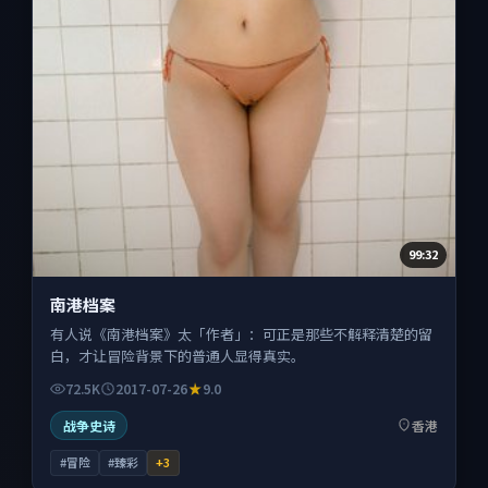
99:32
南港档案
有人说《南港档案》太「作者」：可正是那些不解释清楚的留
白，才让冒险背景下的普通人显得真实。
72.5K
2017-07-26
9.0
战争史诗
香港
#冒险
#臻彩
+
3