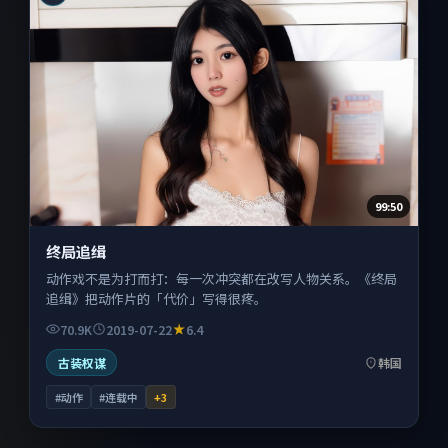
99:50
终局追缉
动作戏不是为打而打：每一次冲突都在改写人物关系。《终局
追缉》把动作片的「代价」写得很疼。
70.9K
2019-07-22
6.4
古装权谋
韩国
#动作
#连载中
+
3