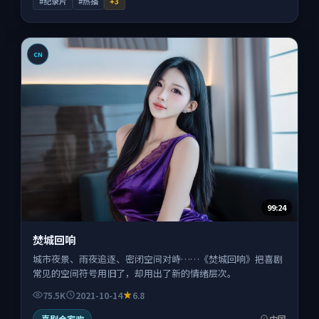
#纪录片
#热播
+
3
CN
99:24
焚城回响
城市夜景、雨夜追逐、密闭空间对峙……《焚城回响》把喜剧
常见的空间符号用旧了，却用出了新的情绪层次。
75.5K
2021-10-14
6.8
喜剧合家欢
中国