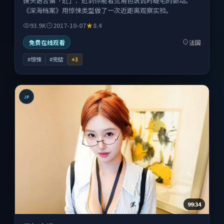
镜头语言偏「近」：近到你能看见角色说谎时睫毛的颤动。
《深海档案》用惊悚类型做了一次近距离观察实验。
93.9K
2017-10-07
8.4
免费在线观看
法国
#惊悚
#完结
+
3
JP
99:34