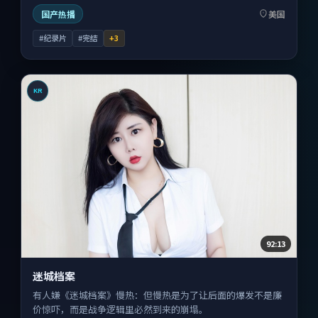
国产热播
美国
#纪录片
#完结
+
3
KR
92:13
迷城档案
有人嫌《迷城档案》慢热：但慢热是为了让后面的爆发不是廉
价惊吓，而是战争逻辑里必然到来的崩塌。