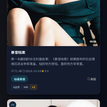
99:06
暴雪档案
像一本翻旧的杂志封面故事：《暴雪档案》把美国年的社会情
绪压进战争叙事里，轻的地方很轻，重的地方非常重。
71.4K
2016-10-04
9.0
动画家庭
美国
#战争
#4K
+
3
KR